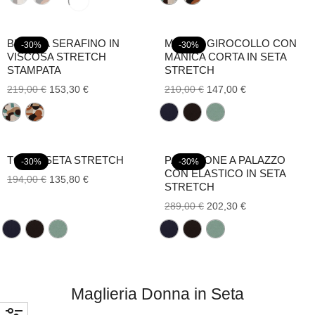
BLUSA A SERAFINO IN
MAGLIA GIROCOLLO CON
-30%
-30%
VISCOSA STRETCH
MANICA CORTA IN SETA
STAMPATA
STRETCH
219,00
€
153,30
€
210,00
€
147,00
€
TOP IN SETA STRETCH
PANTALONE A PALAZZO
-30%
-30%
CON ELASTICO IN SETA
194,00
€
135,80
€
STRETCH
289,00
€
202,30
€
Maglieria Donna in Seta