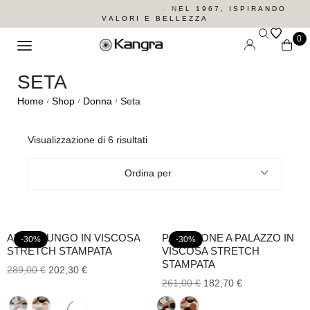
E
L
1
9
6
7
,
I
S
P
I
R
A
N
D
O
V
A
L
O
R
I
E
B
E
L
L
E
Z
Z
A
0
SETA
Home
Shop
Donna
Seta
/
/
/
Visualizzazione di 6 risultati
Ordina per
ABITO LUNGO IN VISCOSA
PANTALONE A PALAZZO IN
-30%
-30%
STRETCH STAMPATA
VISCOSA STRETCH
STAMPATA
289,00
€
202,30
€
261,00
€
182,70
€