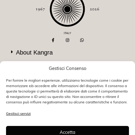
About Kangra
Help & Info
Gestisci Consenso
Servizi esclusivi
Per fornire le migliori esperienze, utilizziamo tecnologie come i cookie per
memorizzare e/o accedere alle informazioni del dispositivo. Il consenso a
queste tecnologie ci permetterà di elaborare dati come il comportamento
Newsletter
di navigazione o ID unici su questo sito. Non acconsentire o ritirare il
consenso può influire negativamente su alcune caratteristiche e funzioni.
Scopri l'eccellenza dei nostri capi : ricevi il 10% sul tuo
primo ordine.
Gestisci servizi
Iscriviti
Accetta