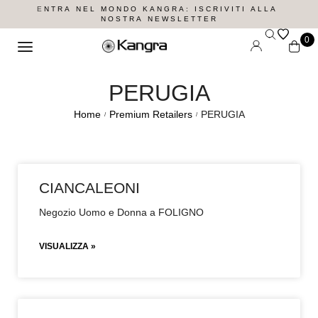
T
R
A
N
E
L
M
O
N
D
O
K
A
N
G
R
A
:
I
S
C
R
I
V
I
T
I
A
L
L
A
N
O
S
T
R
A
N
E
W
S
L
E
T
T
E
R
0
PERUGIA
Home
Premium Retailers
PERUGIA
/
/
CIANCALEONI
Negozio Uomo e Donna a FOLIGNO
VISUALIZZA »